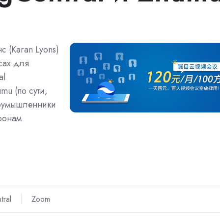
 (Karan Lyons)
сах для
al
mu (по сути,
лоумышленники
фонам
tral
Zoom