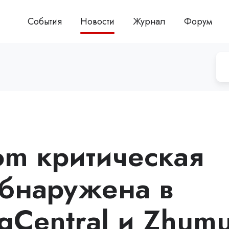
События
Новости
Журнал
Форум
om критическая
обнаружена в
gCentral и Zhum