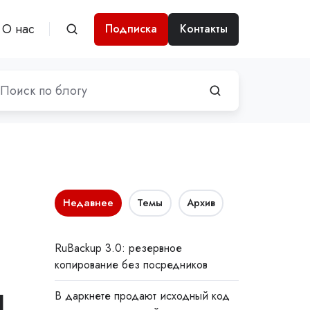
О нас
Подписка
Контакты
Недавнее
Темы
Архив
RuBackup 3.0: резервное
копирование без посредников
u
В даркнете продают исходный код