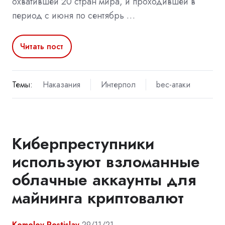
охватившей 20 стран мира, и проходившей в
период с июня по сентябрь …
Читать пост
Темы:
Наказания
Интерпол
bec-атаки
Киберпреступники
используют взломанные
облачные аккаунты для
майнинга криптовалют
Komolov Rostislav
29/11/21