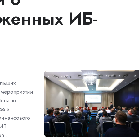
уженных ИБ-
ольших
В мероприятии
сты по
ре и
финансового
ИТ:
on …