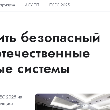
труктура
АСУ ТП
ITSEC 2025
ить безопасный
отечественные
ые системы
SEC 2025 на
защиты