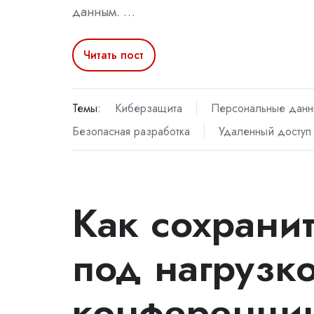
данным. …
Читать пост
Темы:
Киберзащита
Персональные дан
Безопасная разработка
Удаленный доступ
Как сохранит
под нагрузко
конференци