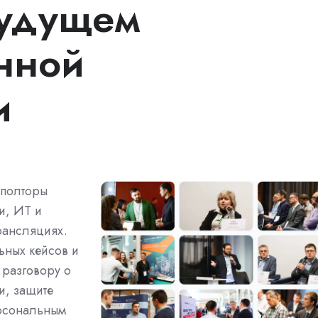
будущем
нной
и
 полторы
и, ИТ и
рансляциях.
ьных кейсов и
 разговору о
и, защите
ерсональным