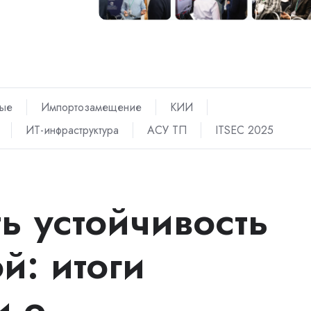
ные
Импортозамещение
КИИ
ИТ-инфраструктура
АСУ ТП
ITSEC 2025
ь устойчивость
й: итоги
и о