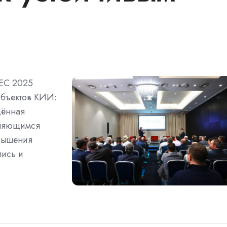
SEC 2025
объектов КИИ:
щённая
еняющимся
овышения
пись и