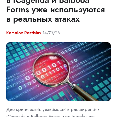
в iCagenda и Balbooa
Forms уже используются
в реальных атаках
Komolov Rostislav
14/07/26
Две критические уязвимости в расширениях
iCagenda и Balbooa Forms для Joomla уже