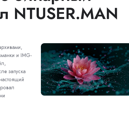
айл NTUSER.MAN
архивами,
иманки и IMG-
йл,
ле запуска
 настоящий
ировал
они