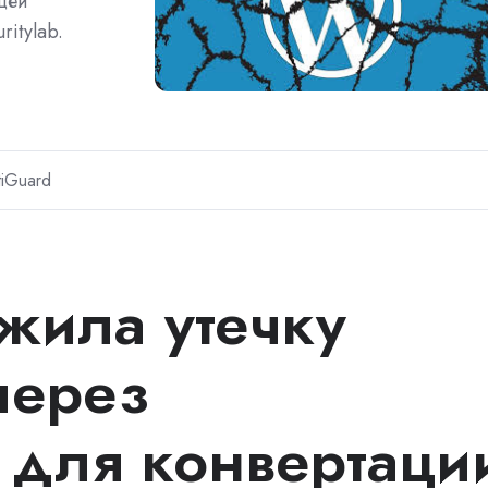
щей
itylab.
tiGuard
жила утечку
через
для конвертаци