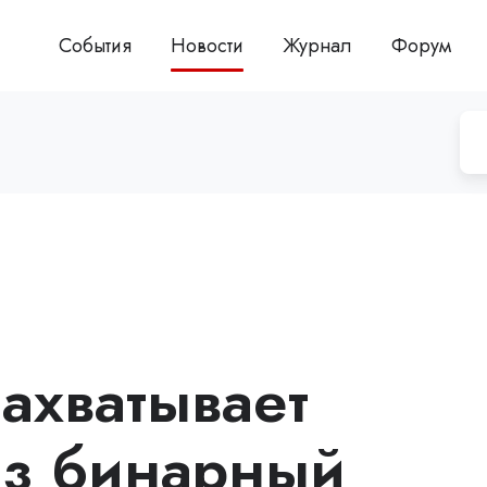
События
Новости
Журнал
Форум
ахватывает
ез бинарный