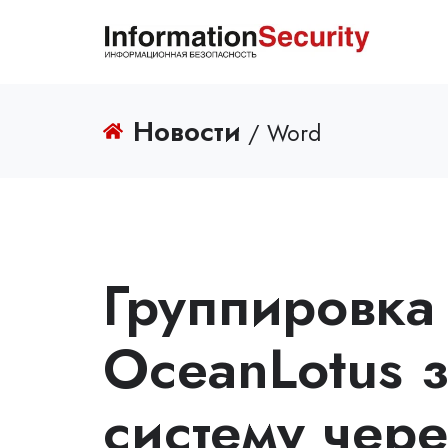
Новости
/ Word
Группировка
OceanLotus з
систему чер