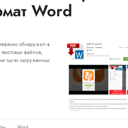
рмат Word
Стефанко обнаружил в
текстовых файлов,
ни тысяч загруженных
lay
Word