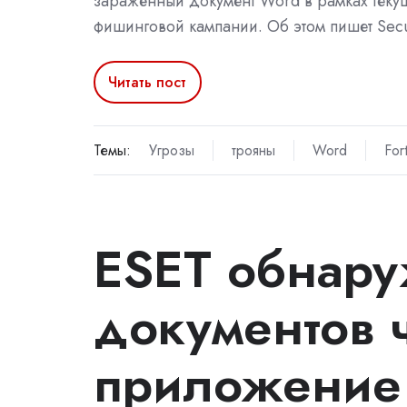
заражённый документ Word в рамках теку
фишинговой кампании. Об этом пишет Secur
Читать пост
Темы:
Угрозы
трояны
Word
For
ESET обнару
документов 
приложение 