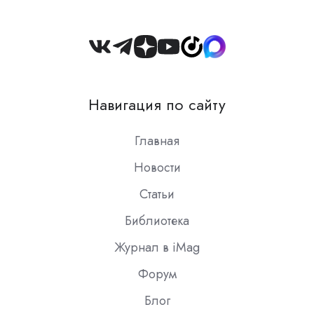
Join
us
on
Навигация по сайту
Slack
Главная
Новости
Статьи
Библиотека
Журнал в iMag
Форум
Блог