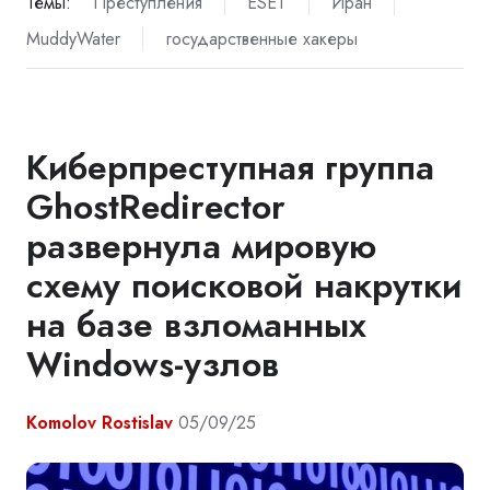
Темы:
Преступления
ESET
Иран
MuddyWater
государственные хакеры
Киберпреступная группа
GhostRedirector
развернула мировую
схему поисковой накрутки
на базе взломанных
Windows-узлов
Komolov Rostislav
05/09/25