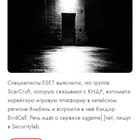
Специалисты ESET выяснили, что группа
ScarCruft, которую связывают с КНДР, взломала
корейскую игровую платформу в китайском
регионе Яньбянь и встроила в неё бэкдор
BirdCall. Речь идёт о сервисе sqgame[.]net, пишут
в Securitylab.