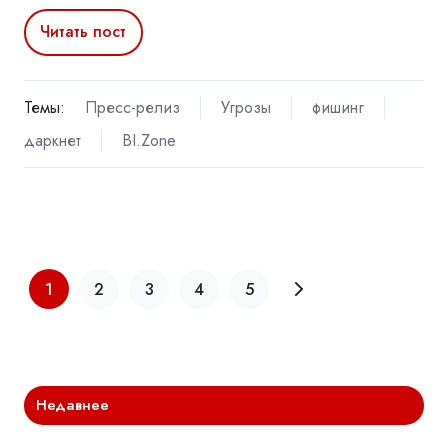
Читать пост
Темы:
Пресс-релиз
Угрозы
фишинг
даркнет
BI.Zone
1
2
3
4
5
Недавнее