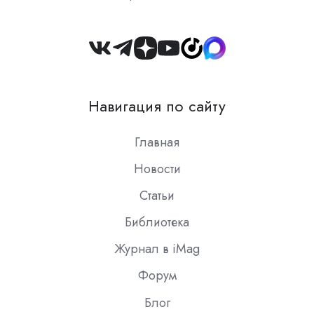
Join
us
on
Навигация по сайту
Slack
Главная
Новости
Статьи
Библиотека
Журнал в iMag
Форум
Блог