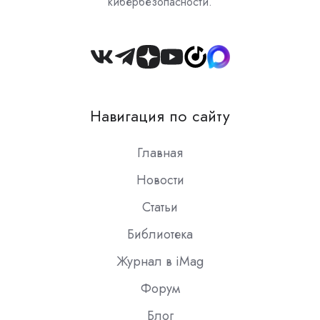
кибербезопасности.
Join
us
on
Навигация по сайту
Slack
Главная
Новости
Статьи
Библиотека
Журнал в iMag
Форум
Блог