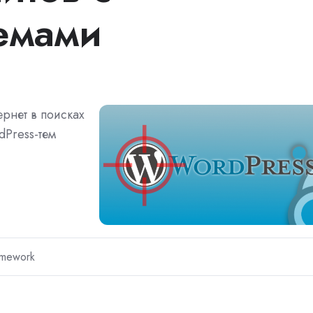
емами
рнет в поисках
Press-тем
amework