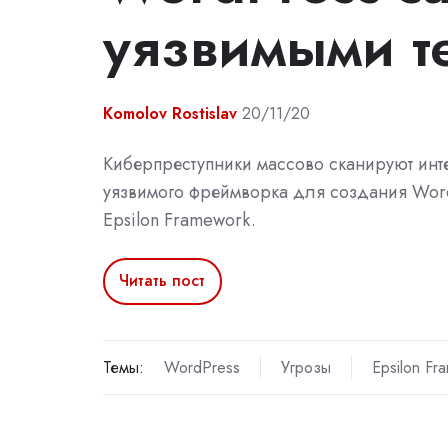
уязвимыми т
Komolov Rostislav
20/11/20
Киберпреступники массово сканируют инте
уязвимого фреймворка для создания Word
Epsilon Framework.
Читать пост
Темы:
WordPress
Угрозы
Epsilon Fr