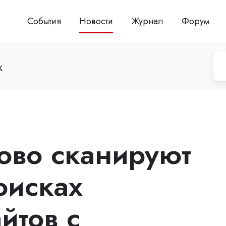
События
Новости
Журнал
Форум
k
ово сканируют
оисках
йтов с