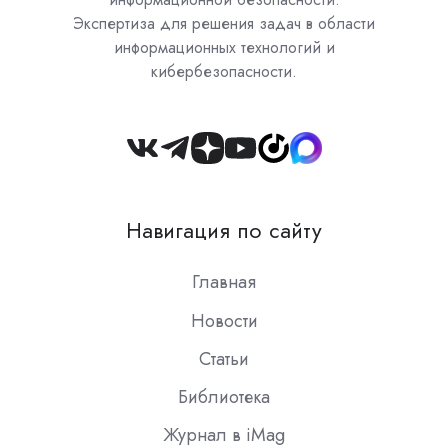
Экспертиза для решения задач в области
информационных технологий и
кибербезопасности.
Join
us
on
Навигация по сайту
Slack
Главная
Новости
Статьи
Библиотека
Журнал в iMag