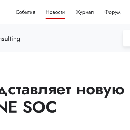
События
Новости
Журнал
Форум
sulting
дставляет новую
ONE SOC