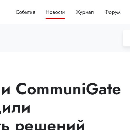
События
Новости
Журнал
Форум
h и CommuniGate
дили
ть решений