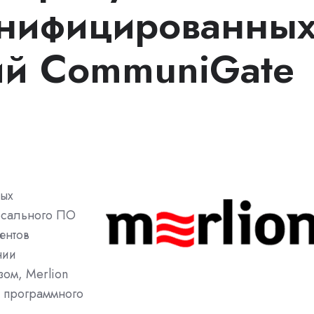
унифицированны
ий CommuniGate
ных
рсального ПО
ентов
нии
ом, Merlion
 программного