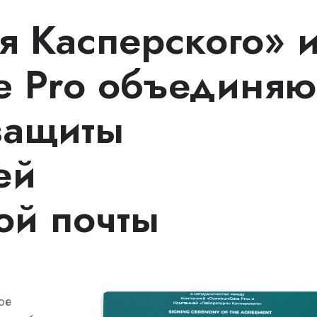
я Касперского» 
 Pro объединяю
защиты
ей
ой почты
ре