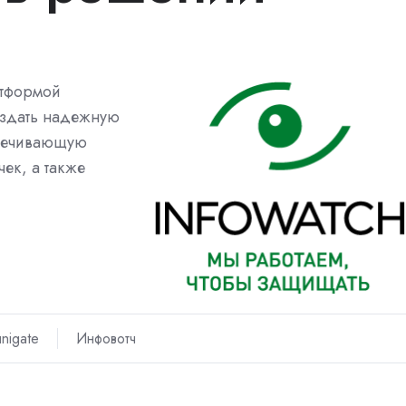
атформой
оздать надежную
спечивающую
чек, а также
nigate
Инфовотч