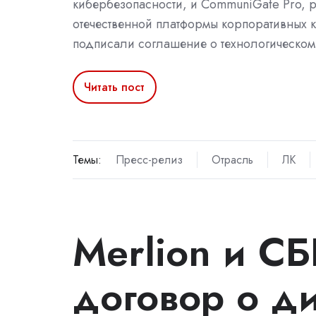
кибербезопасности, и CommuniGate Pro, 
отечественной платформы корпоративных 
подписали соглашение о технологическом 
Читать пост
Темы:
Пресс-релиз
Отрасль
ЛК
Merlion и С
договор о д