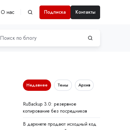
О нас
Подписка
Контакты
Недавнее
Темы
Архив
RuBackup 3.0: резервное
копирование без посредников
В даркнете продают исходный код