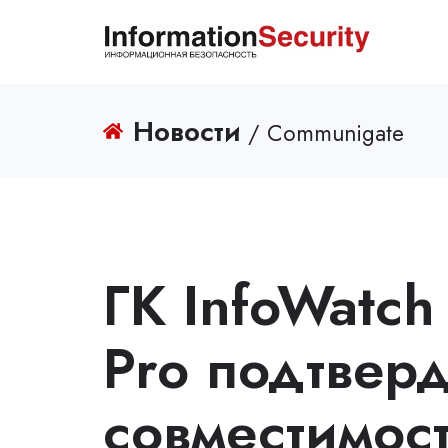
Новости
/ Communigate
ГК InfoWatc
Pro подтвер
совместимос