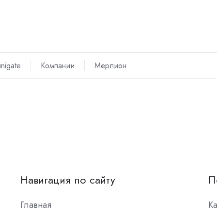
nigate
Компании
Мерлион
Навигация по сайту
П
Главная
К