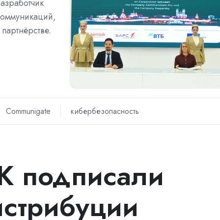
разработчик
коммуникаций,
партнёрстве.
Communigate
кибербезопасность
БК подписали
истрибуции