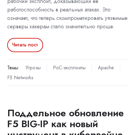
рабочий эксплойт, доказывающий её
работоспособность в реальных атаках. Это
означает, что теперь скомпрометировать уязвимые
серверы хакерам стало значительно проще.
Читать пост
Темы:
Угрозы
PoC-эксплоиты
Apache
F5 Networks
Поддельное обновление
F5 BIG-IP как новый
инструмент в кибервойне