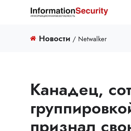
Новости
/ Netwalker
Канадец, со
группировко
признал сво