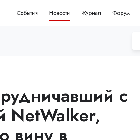
События
Новости
Журнал
Форум
трудничавший с
й NetWalker,
ю вину в