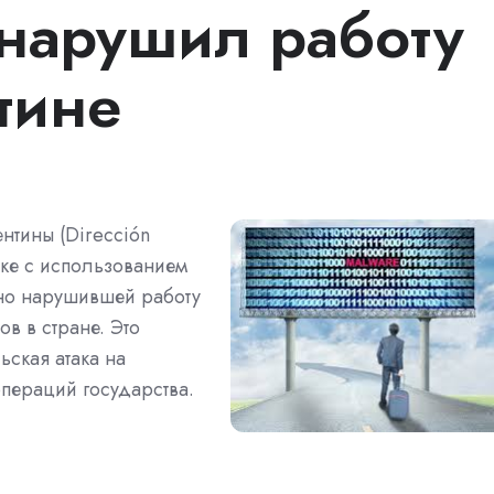
 нарушил работу
тине
тины (Dirección
аке с использованием
нно нарушившей работу
в в стране. Это
ьская атака на
пераций государства.