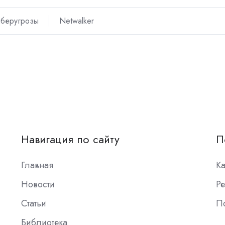
беругрозы
Netwalker
Навигация по сайту
П
Главная
К
Новости
Ре
Статьи
П
Библиотека