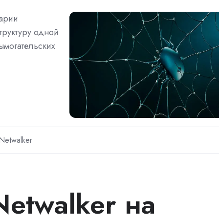
арии
труктуру одной
ымогательских
Netwalker
Netwalker на