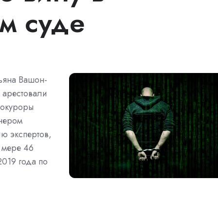
м суде
ьяна Вашон-
 арестовали
рокуроры
тнером
ию экспертов,
 мере 46
2019 года по