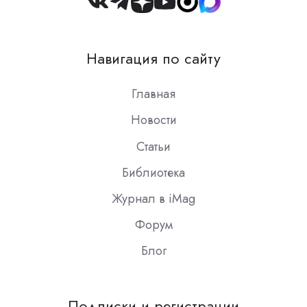
Join
us
on
Навигация по сайту
Slack
Главная
Новости
Статьи
Библиотека
Журнал в iMag
Форум
Блог
Подписки и регистрации