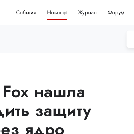
События
Новости
Журнал
Форум
r Fox нашла
дить защиту
ез ядро