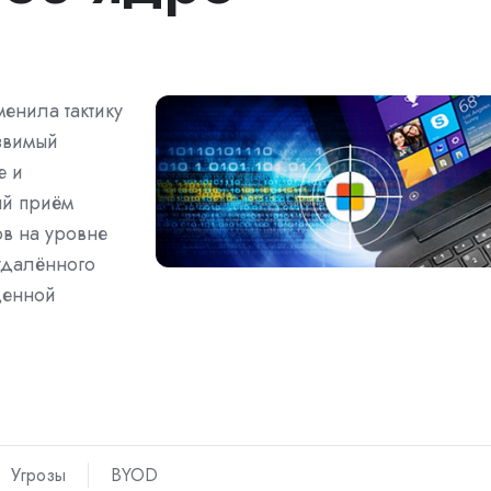
менила тактику
звимый
е и
ый приём
ов на уровне
 удалённого
денной
Угрозы
BYOD