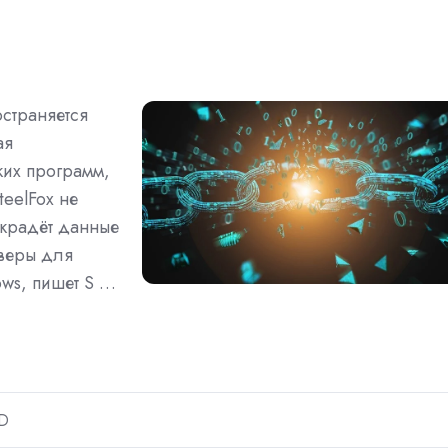
страняется
ая
ких программ,
teelFox не
 крадёт данные
йверы для
ws, пишет S …
D