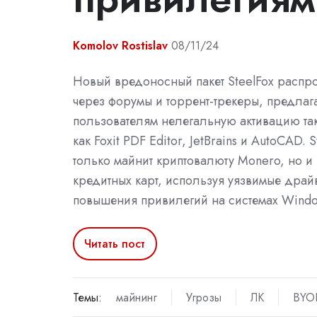
Komolov Rostislav
08/11/24
Новый вредоносный пакет SteelFox распро
через форумы и торрент-трекеры, предлаг
пользователям нелегальную активацию та
как Foxit PDF Editor, JetBrains и AutoCAD. S
только майнит криптовалюту Monero, но и
кредитных карт, используя уязвимые дра
повышения привилегий на системах Windo
Читать пост
Темы:
майнинг
Угрозы
ЛК
BYO