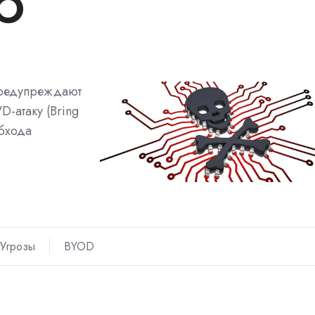
ПО
предупреждают
D-атаку (Bring
обхода
Угрозы
BYOD