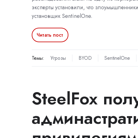
эксперты установили, что злоумышленник
установщик SentinelOne.
Читать пост
Темы:
Угрозы
BYOD
SentinelOne
SteelFox пол
админастрат
привилегиям