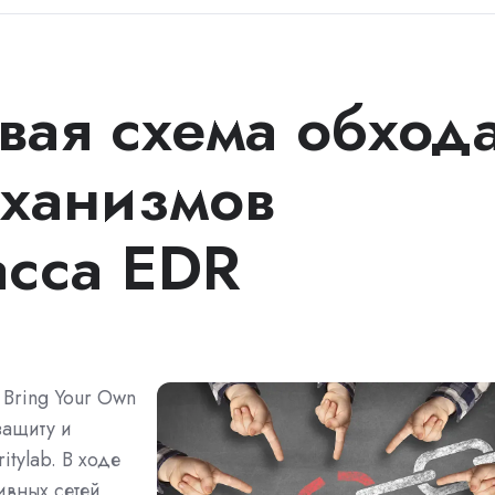
вая схема обход
ханизмов
сса EDR
 Bring Your Own
 защиту и
tylab. В ходе
ивных сетей