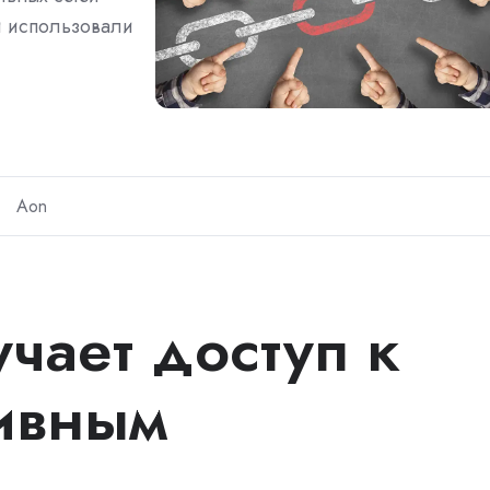
и использовали
Aon
учает доступ к
ивным