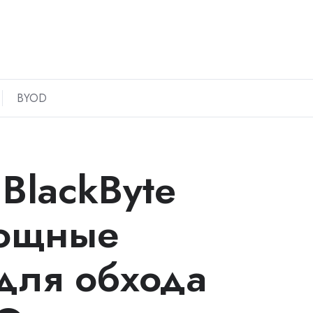
BYOD
BlackByte
мощные
для обхода