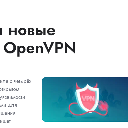
 новые
в OpenVPN
ила о четырёх
открытом
уязвимости
ами для
ышения
пишет