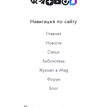
Join
us
on
Навигация по сайту
Slack
Главная
Новости
Статьи
Библиотека
Журнал в iMag
Форум
Блог