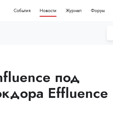
События
Новости
Журнал
Форум
fluence под
экдора Effluence