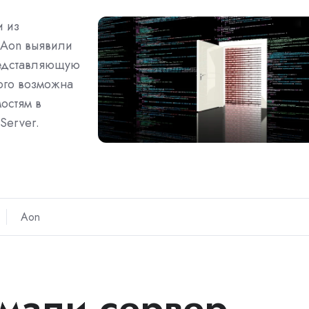
и из
 Aon выявили
представляющую
ого возможна
остям в
 Server.
Aon
мали сервер