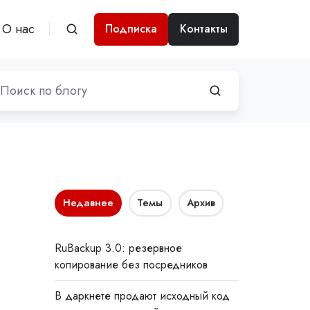
О нас
Подписка
Контакты
Недавнее
Темы
Архив
RuBackup 3.0: резервное
копирование без посредников
В даркнете продают исходный код