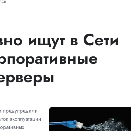
nce
вно ищут в Сети
рпоративные
серверы
ти предупредили
ток эксплуатации
поративных