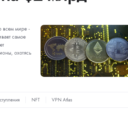
о всем мире -
ивает самое
ет
ионы, охотясь
ступления
NFT
VPN Atlas