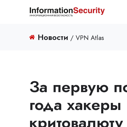
Новости
/ VPN Atlas
За первую п
года хакеры
критовалюту