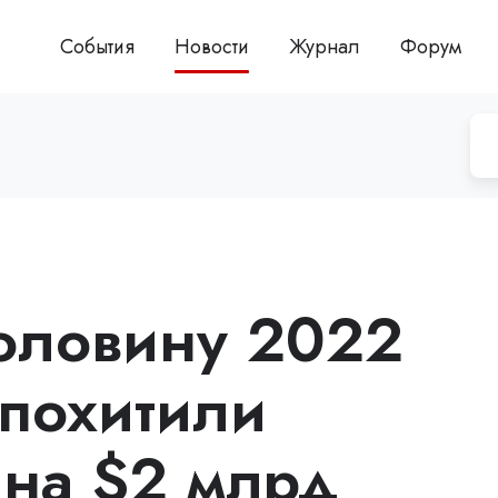
События
Новости
Журнал
Форум
оловину 2022
 похитили
 на $2 млрд