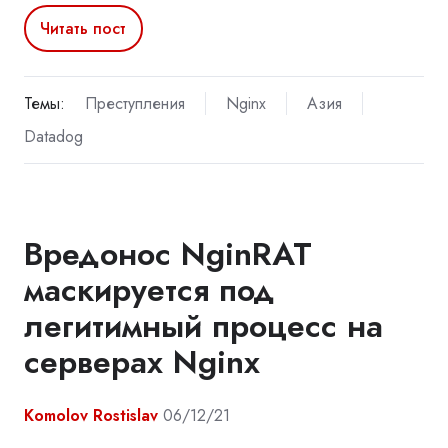
Читать пост
Темы:
Преступления
Nginx
Азия
Datadog
Вредонос NginRAT
маскируется под
легитимный процесс на
серверах Nginx
Komolov Rostislav
06/12/21