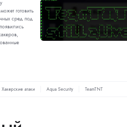
y
может готовить
чных сред под
 появились
хакеров,
рованные
Хакерские атаки
Aqua Security
TeamTNT
дый