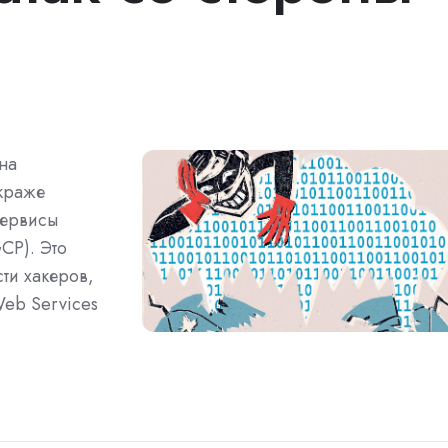
на
краже
сервисы
GCP). Это
ти хакеров,
Web Services