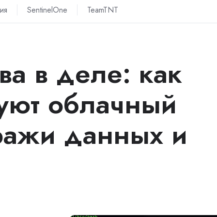
ия
SentinelOne
TeamTNT
ва в деле: как
уют облачный
ражи данных и