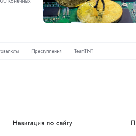
000 конечных
товалюты
Преступления
TeamTNT
Навигация по сайту
П