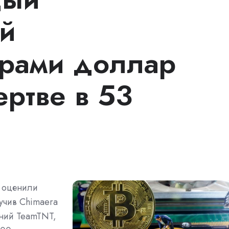
й
рами доллар
ертве в 53
о оценили
учив Chimaera
аний TeamTNT,