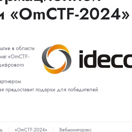
ти «OmCTF-2024»
ытие в области
нат «OmCTF-
цифрового
артнером
рая предоставит подарки для победителей.
ль
«OmCTF-2024»
Вебмониторэкс