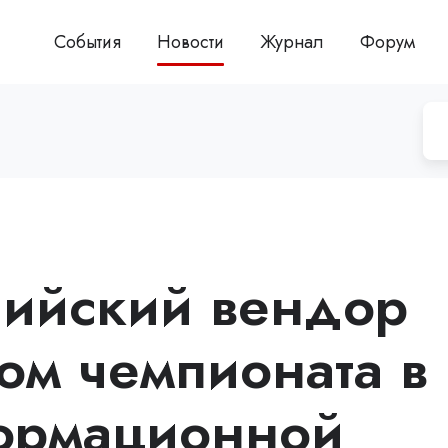
События
Новости
Журнал
Форум
сийский вендор
ом чемпионата в
ормационной