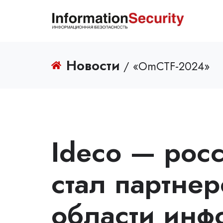
Новости
/ «OmCTF-2024»
Ideco — рос
стал партнер
области инф