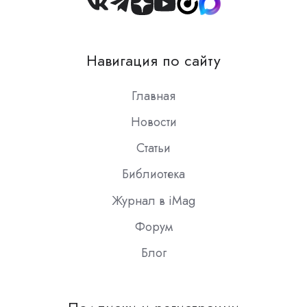
Join
us
on
Навигация по сайту
Slack
Главная
Новости
Статьи
Библиотека
Журнал в iMag
Форум
Блог