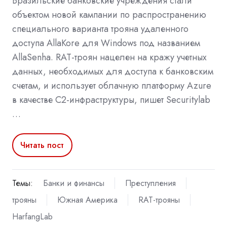
Бразильские банковские учреждения стали
объектом новой кампании по распространению
специального варианта трояна удаленного
доступа AllaKore для Windows под названием
AllaSenha. RAT-троян нацелен на кражу учетных
данных, необходимых для доступа к банковским
счетам, и использует облачную платформу Azure
в качестве C2-инфраструктуры, пишет Securitylab
…
Читать пост
Темы:
Банки и финансы
Преступления
трояны
Южная Америка
RAT-трояны
HarfangLab