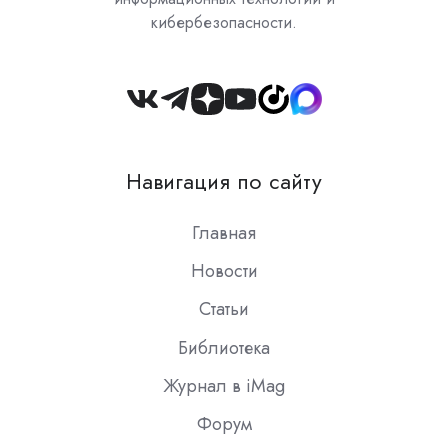
кибербезопасности.
Join
us
on
Навигация по сайту
Slack
Главная
Новости
Статьи
Библиотека
Журнал в iMag
Форум