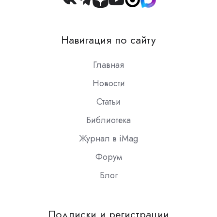
Join
us
on
Навигация по сайту
Slack
Главная
Новости
Статьи
Библиотека
Журнал в iMag
Форум
Блог
Подписки и регистрации