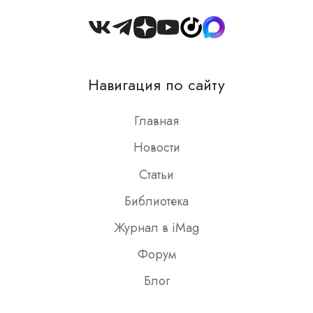
Join
us
on
Навигация по сайту
Slack
Главная
Новости
Статьи
Библиотека
Журнал в iMag
Форум
Блог