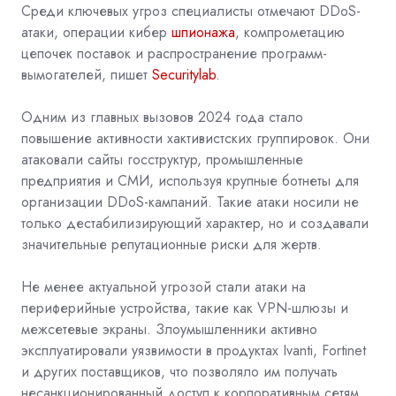
Среди ключевых угроз специалисты отмечают DDoS-
атаки, операции кибер
шпионажа
, компрометацию
цепочек поставок и распространение программ-
вымогателей, пишет
Securitylab
.
Одним из главных вызовов 2024 года стало
повышение активности хактивистских группировок. Они
атаковали сайты госструктур, промышленные
предприятия и СМИ, используя крупные ботнеты для
организации DDoS-кампаний. Такие атаки носили не
только дестабилизирующий характер, но и создавали
значительные репутационные риски для жертв.
Не менее актуальной угрозой стали атаки на
периферийные устройства, такие как VPN-шлюзы и
межсетевые экраны. Злоумышленники активно
эксплуатировали уязвимости в продуктах Ivanti, Fortinet
и других поставщиков, что позволяло им получать
несанкционированный доступ к корпоративным сетям.