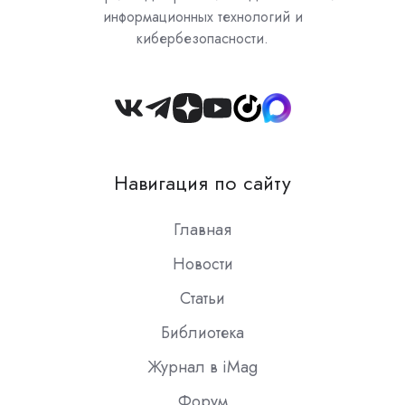
информационных технологий и
кибербезопасности.
Join
us
on
Навигация по сайту
Slack
Главная
Новости
Статьи
Библиотека
Журнал в iMag
Форум