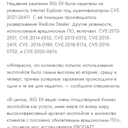
Недавние кампании RIG EK были нацелены на
уязвимость Internet Explorer под идентификатором CVE-
2021-26411. С её помощью производилось
развёртывание RedLine Stealer. Другие уязвимости,
используемые вредоносным ПО, включают: CVE-2013-
2551, CVE-2014-6332, CVE-2015-0313, CVE-2015-
2419, CVE -2016-0189, CVE-2018-8174, CVE-2019-
0752, и CVE-2020-0674.
«Интересно, что количество попыток использования
эксплойтов было самым высоким во вторник, среду и
четверг, причем успешные заражения происходили в
одни и те же дни недели», — сообщили специалисты.
«В целом, RIG EK ведёт очень плодотворный бизнес
эксплойтов как услуги, имея жертв по всему миру,
высокоэффективный арсенал эксплойтов и множество
клиентов с постоянно обновляемым вредоносным ПО»,
— подвели итог исследователи PRODAFT.