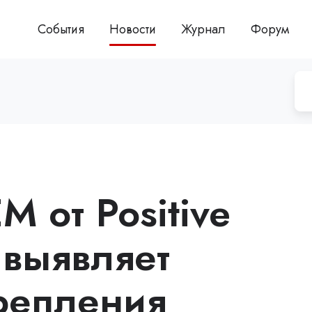
События
Новости
Журнал
Форум
M от Positive
 выявляет
репления