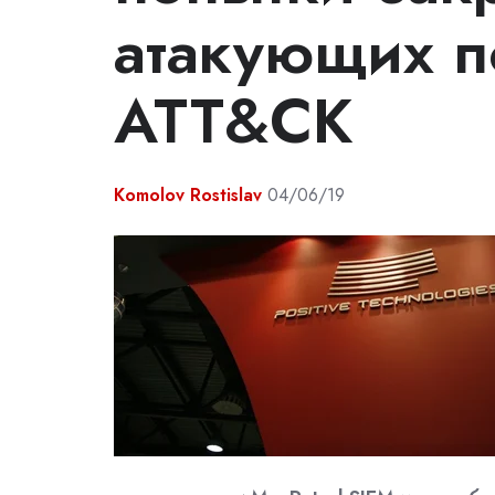
атакующих п
ATT&CK
Komolov Rostislav
04/06/19