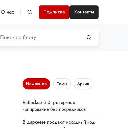
О нас
Подписка
Контакты
Недавнее
Темы
Архив
RuBackup 3.0: резервное
копирование без посредников
В даркнете продают исходный код