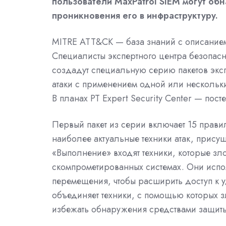
пользователи MaxPatrol SIEM могут о
проникновения его в инфраструктуру.
MITRE ATT&CK
—
база знаний с описанием
Специалисты экспертного центра безопаснос
создадут специальную серию пакетов эксп
атаки с применением одной или нескольких
В планах PT Expert Security Center — пост
Первый пакет из серии включает 15 прав
наиболее актуальные техники атак, присущ
«Выполнение» входят техники, которые з
скомпрометированных системах. Они испо
перемещения, чтобы расширить доступ к у
объединяет техники, с помощью которых 
избежать обнаружения средствами защиты