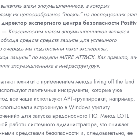
выявлять атаки злоумышленников, в которых
этому их целесообразнее "ловить" на последующих этап
,
директор экспертного центра безопасности Positi
. —
Классическим шагом злоумышленников является
 обхода средств средств защиты для успешного
ю очередь мы подготовили пакет экспертизы,
од защиты" по модели MITRE ATT&CK. Как правило, эт
вения злоумышленника в инфраструктуру».
яют техники с применением метода living off the land
используют легитимные инструменты, которые уже
метод все чаще используют APT-группировки; например,
спользовали встроенную в Windows утилиту
ючений» для запуска вредоносного ПО. Метод LOTL
ной работы системного администратора, что снижает
нными средствами безопасности и, следовательно, ее