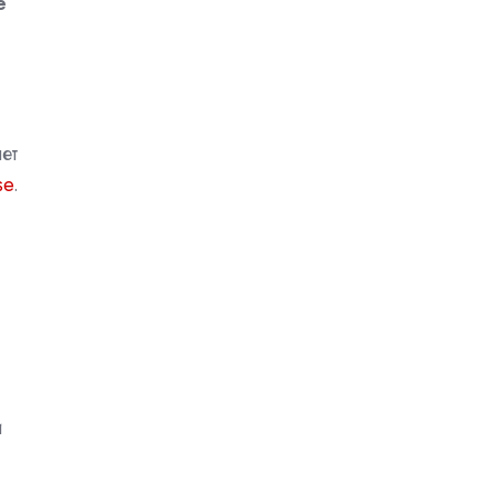
е
ет
se
.
и