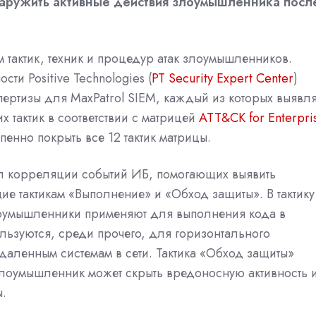
бнаружить активные действия злоумышленника посл
 тактик, техник и процедур атак злоумышленников.
ти Positive Technologies (
PT Security Expert Center
)
ертизы для MaxPatrol SIEM, каждый из которых выявля
 тактик в соответствии с матрицей
ATT&CK for Enterpri
епенно покрыть все 12 тактик матрицы.
ил корреляции событий ИБ, помогающих выявить
ие тактикам «Выполнение» и «Обход защиты». В тактику
лоумышленники применяют для выполнения кода в
льзуются, среди прочего, для горизонтального
даленным системам в сети. Тактика «Обход защиты»
злоумышленник может скрыть вредоносную активность 
.