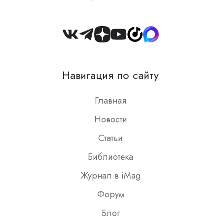
Join
us
on
Навигация по сайту
Slack
Главная
Новости
Статьи
Библиотека
Журнал в iMag
Форум
Блог