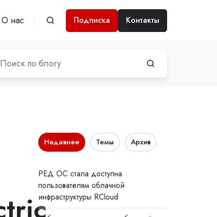
О нас
Подписка
Контакты
Недавнее
Темы
Архив
РЕД ОС стала доступна
пользователям облачной
tric
инфраструктуры RCloud