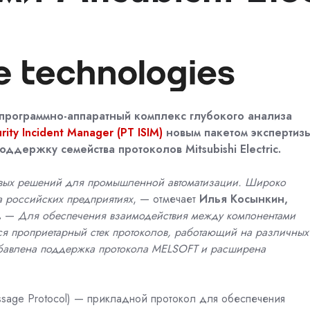
программно-аппаратный комплекс глубокого анализа
rity
Incident
Manager
(
PT
ISIM
)
новым пакетом экспертизы
оддержку семейства протоколов
Mitsubishi
Electric
.
вых решений для промышленной автоматизации. Широко
а российских предприятиях
, —
отмечает
Илья Косынкин,
.
—
Для обеспечения взаимодействия между компонентами
уется проприетарный стек протоколов, работающий на различных
добавлена поддержка протокола MELSOFT и расширена
sage Protocol) — прикладной протокол для обеспечения