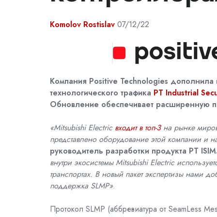
Komolov Rostislav
07/12/22
Компания
Positive
Technologies
дополнила 
технологического трафика
PT Industrial
Secu
Обновление обеспечивает расширенную п
«
Mitsubishi Electric
входит в топ-3
на рынке миро
представлено оборудование этой компании и н
руководитель разработки продукта
PT
ISIM
внутри экосистемы Mitsubishi Electric использ
транспортах. В новый пакет экспертизы нами 
поддержка SLMP»
.
Протокол SLMP (аббревиатура от SeamLess Mes