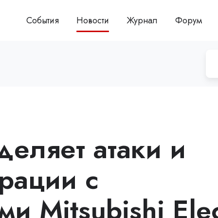
События
Новости
Журнал
Форум
деляет атаки и
рации с
и Mitsubishi Elec