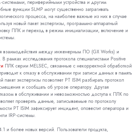
системами, периферийными устройства и другим
ебные функции SLMP могут существенно затрагивать
логического процесса, на наиболее важные из них в случае
ользуя новый пакет экспертизы, программно-аппаратный
ановку ПЛК и переход в режим инициализации, включение и
истемы.
ля взаимодействия между инженерным ПО (G
X
Works) и
c. В рамках исследования протокола специалистами Positive
ти
ПЛК серии MELSEC, связанные с некорректной обработкой
риводит к отказу в обслуживании при записи данных в память
 пакет экспертизы позволяет
PT
ISIM
разбирать протокол
смещения и сообщать об угрозе оператору. Другая
 отказом в обслуживании и невозможностью доступа к ПЛК по
зволяет проверять данные, записываемые по протоколу
имости
PT
ISIM
зафиксирует инцидент, оповестит оператора и
 или
IRP-системы
.
.1 и более новых версий.
Пользователи продукта,