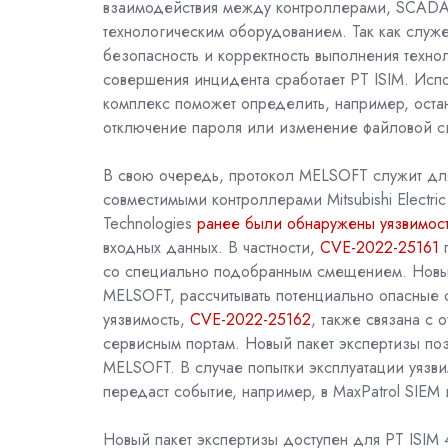
взаимодействия между контроллерами, SCADA-
технологическим оборудованием. Так как служ
безопасность и корректность выполнения техно
совершения инцидента сработает
PT
ISIM
. Исп
комплекс поможет определить, например, ост
отключение пароля или изменение файловой с
В свою очередь, протокол MELSOFT служит д
совместимыми контроллерами Mitsubishi Electri
Technologies
ранее были обнаружены уязвимос
входных данных. В частности,
CVE-2022-25161
п
со специально подобранным смещением. Новый
MELSOFT, рассчитывать потенциально опасные 
уязвимость,
CVE-2022-25162
, также связана с
сервисным портам. Новый пакет экспертизы по
MELSOFT. В случае попытки эксплуатации уязв
передаст событие, например, в
MaxPatrol
SIEM
Новый пакет экспертизы доступен для
PT
ISIM
4