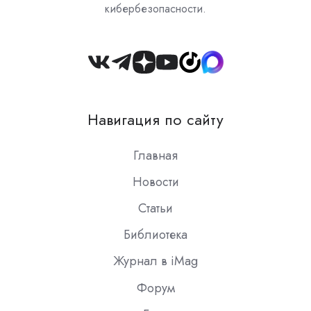
кибербезопасности.
Join
us
on
Навигация по сайту
Slack
Главная
Новости
Статьи
Библиотека
Журнал в iMag
Форум