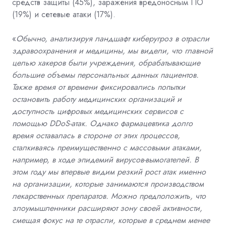
средств защиты (45%), заражения вредоносным ПО
(19%) и сетевые атаки (17%).
«
Обычно, анализируя ландшафт киберугроз в отрасли
здравоохранения и медицины, мы видели, что главной
целью хакеров были учреждения, обрабатывающие
большие объемы персональных данных пациентов.
Также время от времени фиксировались попытки
остановить работу медицинских организаций и
доступность цифровых медицинских сервисов с
помощью D
DoS
-атак. Однако фармацевтика долго
время оставалась в стороне от этих процессов,
сталкиваясь преимущественно с массовыми атаками,
например, в ходе эпидемий вирусов-вымогателей. В
этом году мы впервые видим резкий рост атак именно
на организации, которые занимаются производством
лекарственных препаратов. Можно предположить, что
злоумышленники расширяют зону своей активности,
смещая фокус на те отрасли, которые в среднем менее