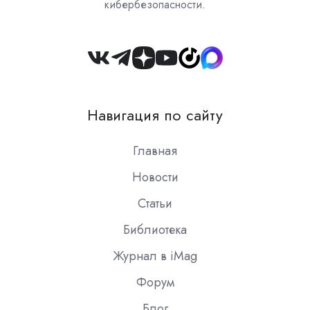
кибербезопасности.
Join
us
on
Навигация по сайту
Slack
Главная
Новости
Статьи
Библиотека
Журнал в iMag
Форум
Блог