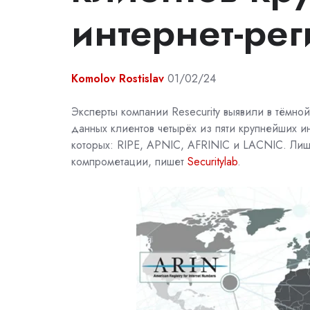
интернет-рег
Komolov Rostislav
01/02/24
Эксперты компании
Resecurity
выявили
в тёмно
данных клиентов четырёх из пяти крупнейших ин
которых:
RIPE,
APNIC,
AFRINIC
и
LACNIC. Лиш
компрометации, пишет
Securitylab
.