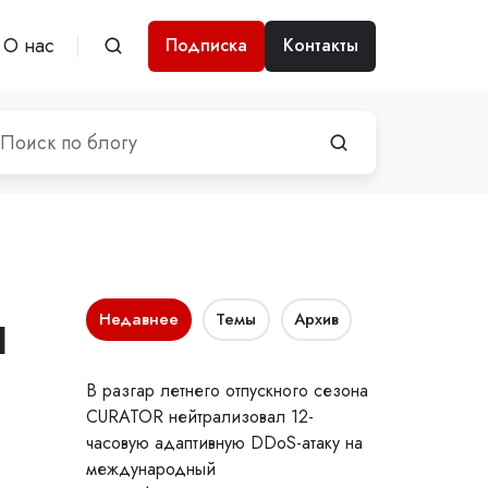
О нас
Подписка
Контакты
ы
Недавнее
Темы
Архив
В разгар летнего отпускного сезона
CURATOR нейтрализовал 12-
часовую адаптивную DDoS-атаку на
международный