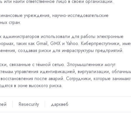
ь или найти ответственное лицо в своей организации.
инансовые учреждения, научно-исследовательские
ных стран.
ых администраторов использовали для работы электронные
формах, таких как Gmail, GMX и Yahoo. Киберпреступники, име
зменения, создавая риски для инфраструктуры предприятий.
ски, связанные с тёмной сетью. Злоумышленники могут
истемам управления идентификацией, виртуализации, облачны
 восстановления после аварий. Сотрудники, которые занимаю
одятся в зоне высокого риска.
лей
Resecurity
дарквеб