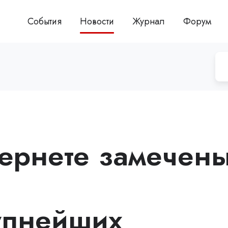
События
Новости
Журнал
Форум
тернете замечен
упнейших