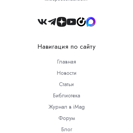
Join
us
on
Навигация по сайту
Slack
Главная
Новости
Статьи
Библиотека
Журнал в iMag
Форум
Блог