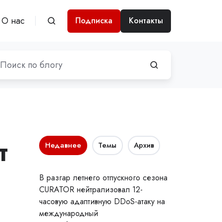
О нас
Подписка
Контакты
т
Недавнее
Темы
Архив
В разгар летнего отпускного сезона
CURATOR нейтрализовал 12-
часовую адаптивную DDoS-атаку на
международный