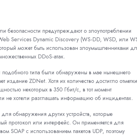
ли безопасности предупреждают о злоупотреблении
Web Services Dynamic Discovery (WS-DD, WSD, или W
 который может быть использован злоумышленниками д
множественных DDoS-атак.
и подобного типа были обнаружены в мае нынешнего
ет издание ZDNet. Хотя их количество достигло отметки
ощностью некоторых в 350 Гбит/с, в тот момент
ли не хотели разглашать информацию об инцидентах.
для обнаружения других устройств, которые
ый протокол или интерфейс. Он применяется для
ом SOAP с использованием пакетов UDP, поэтому