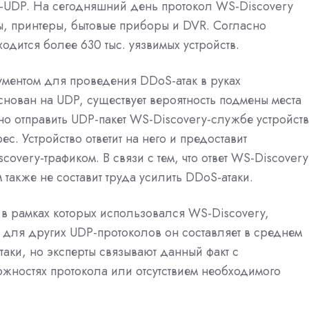
-UDP. На сегодняшний день протокол WS-Discovery
ры, принтеры, бытовые приборы и DVR. Согласно
ходится более 630 тыс. уязвимых устройств.
ументом для проведения DDoS-атак в руках
нован на UDP, существует вероятность подмены места
но отправить UDP-пакет WS-Discovery-службе устройств
. Устройство ответит на него и предоставит
overy-трафиком. В связи с тем, что ответ WS-Discovery
также не составит труда усилить DDoS-атаки.
 в рамках которых использовался WS-Discovery,
 для других UDP-протоколов он составляет в среднем
таки, но эксперты связывают данный факт с
жностях протокола или отсутствием необходимого