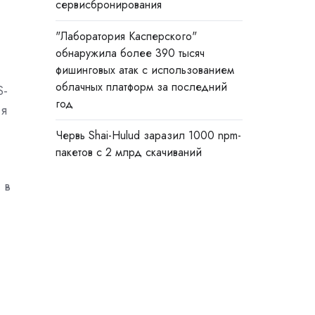
сервисбронирования
"Лаборатория Касперского"
обнаружила более 390 тысяч
фишинговых атак с использованием
облачных платформ за последний
S-
год
ля
Червь Shai-Hulud заразил 1000 npm-
пакетов с 2 млрд скачиваний
 в