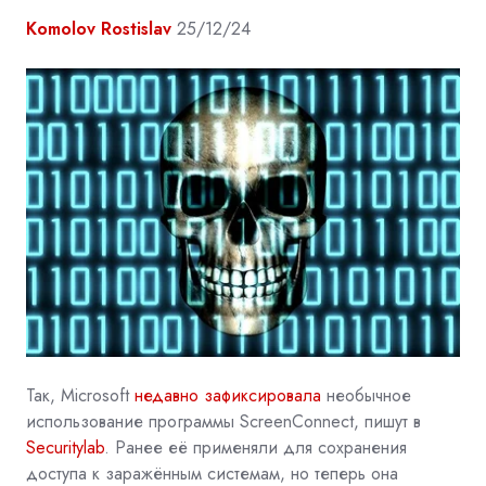
Komolov Rostislav
25/12/24
Так,
Microsoft
недавно зафиксировала
необычное
использование программы
ScreenConnect, пишут в
Securitylab
. Ранее её применяли для сохранения
доступа к заражённым системам, но теперь она