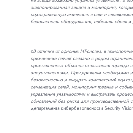
не всегда возможно устранить уязвимости. В э
эшелонированная защита и мониторинг, которые
подозрительную активность в сети и своевремен
безопасность оборудования, избежать сбоев и 
«
В отличие от офисных ИТ-систем, в технологи
применение патчей связано с рядом ограничени
промышленных объектов оказывается гораздо ши
злоумышленники. Предприятиям необходимо ис
безопасностью и внедрять комплексный подход
сегментация сетей, мониторинг трафика и событ
управления уязвимостями и выстраивать процес
обновлений без риска для производственной 
департамента кибербезопасности Security Visio