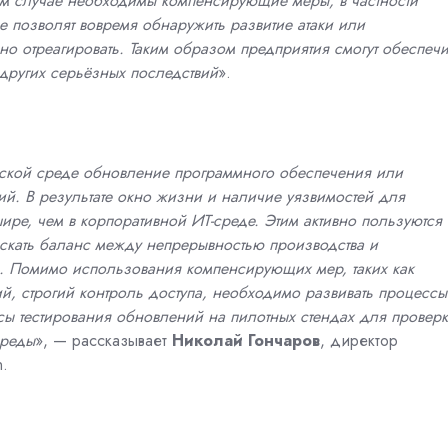
том случае необходимы компенсирующие меры, в частности
 позволят вовремя обнаружить развитие атаки или
но отреагировать. Таким образом предприятия смогут обеспечи
других серьёзных последствий
».
ческой среде обновление программного обеспечения или
й. В результате окно жизни и наличие уязвимостей для
ре, чем в корпоративной ИТ-среде. Этим активно пользуются
кать баланс между непрерывностью производства и
. Помимо использования компенсирующих мер, таких как
ий, строгий контроль доступа, необходимо развивать процессы
сы тестирования обновлений на пилотных стендах для провер
среды
», — рассказывает
Николай Гончаров
, директор
n.