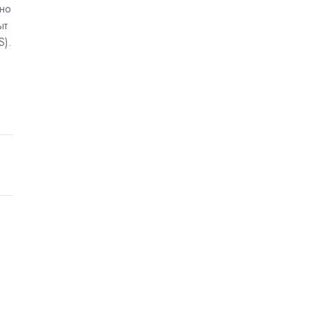
но
ыт
S).