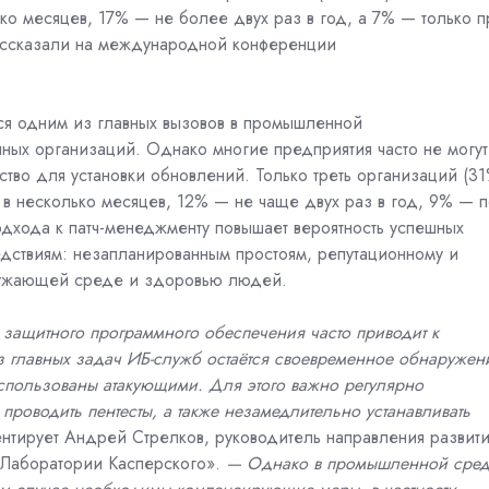
ко месяцев, 17% — не более двух раз в год, а 7% — только п
ассказали на международной конференции
ся одним из главных вызовов в промышленной
ных организаций. Однако многие предприятия часто не могут
ство для установки обновлений. Только треть организаций (31
 в несколько месяцев, 12% — не чаще двух раз в год, 9% — 
одхода к патч-менеджменту повышает вероятность успешных
едствиям: незапланированным простоям, репутационному и
ружающей среде и здоровью людей.
защитного программного обеспечения часто приводит к
 главных задач ИБ-служб остаётся своевременное обнаружен
 использованы атакующими. Для этого важно регулярно
роводить пентесты, а также незамедлительно устанавливать
нтирует Андрей Стрелков, руководитель направления развит
«Лаборатории Касперского».
— Однако в промышленной сре