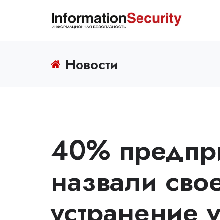
Новости
40% предпри
назвали сво
устранение 