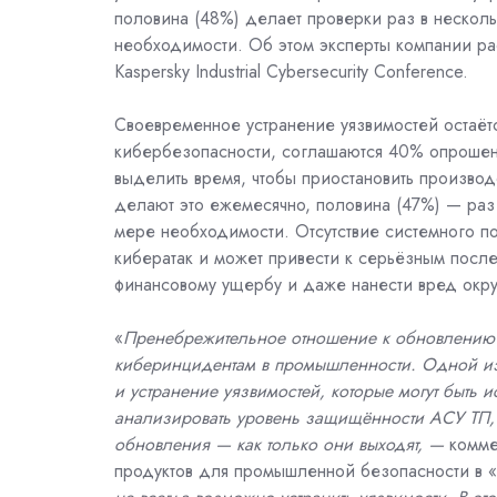
половина (48%) делает проверки раз в несколь
необходимости. Об этом эксперты компании р
Kaspersky Industrial Cybersecurity Conference.
Своевременное устранение уязвимостей остаёт
кибербезопасности
, соглашаются 40% опрошен
выделить время, чтобы приостановить производ
делают это ежемесячно, половина (47%) — раз
мере необходимости. Отсутствие системного п
кибератак и может привести к серьёзным посл
финансовому ущербу и даже нанести вред ок
«
Пренебрежительное отношение к обновлению 
киберинцидентам в промышленности. Одной из
и устранение уязвимостей, которые могут быть
анализировать уровень защищённости АСУ ТП, п
обновления — как только они выходят, —
комме
продуктов для промышленной безопасности в 