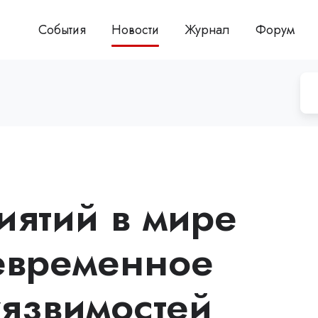
События
Новости
Журнал
Форум
ятий в мире
евременное
уязвимостей