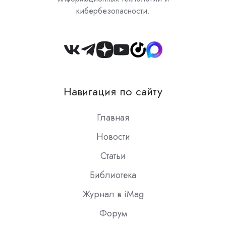
кибербезопасности.
Join
us
on
Навигация по сайту
Slack
Главная
Новости
Статьи
Библиотека
Журнал в iMag
Форум