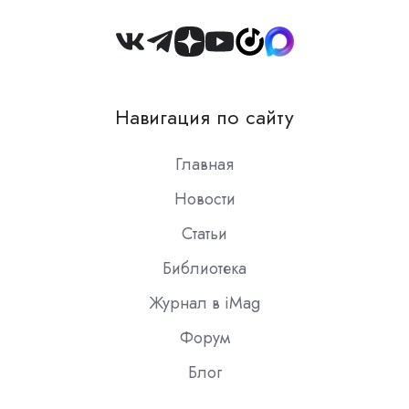
Join
us
on
Навигация по сайту
Slack
Главная
Новости
Статьи
Библиотека
Журнал в iMag
Форум
Блог