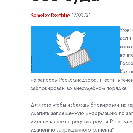
Komolov Rostislav
17/03/21
Уже ч
если
конкр
во вт
Роско
Как п
на запросы Роскомнадзора, и если в течен
заблокирован во внесудебном порядке.
Для того чтобы избежать блокировки на т
удалить запрещенную информацию по запр
идет на контакт с регулятором, и Роскомна
удалению запрещенного контента".