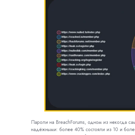
Пароли на
BreachForums, одном из некогда са
надёжными: более 40% состояли из 10 и боле