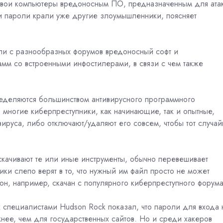
свои компьютеры вредоносным ПО, предназначенным для ата
 и пароли крали уже другие злоумышленники, поясняет
али с разнообразных форумов вредоносный софт и
мм со встроенными инфостилерами, в связи с чем также
еделяются большинством антивирусного программного
 многие киберпреступники, как начинающие, так и опытные,
ируса, либо отключают/удаляют его совсем, чтобы тот случай
скачивают те или иные инструменты, обычно перевешивает
 слепо верят в то, что нужный им файл просто не может
он, например, скачан с популярного киберпреступного форума
ых специалистами Hudson Rock показал, что пароли для входа 
нее, чем для государственных сайтов. Но и среди хакеров