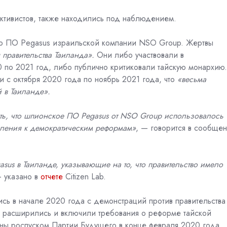
ктивистов, также находились под наблюдением.
о ПО Pegasus
израильской компании NSO Group. Жертвы
правительства Таиланда».
Они либо участвовали в
0 по 2021 год, либо публично критиковали тайскую монархию.
 с октября 2020 года по ноябрь 2021 года, что
«весьма
 в Таиланде».
ть, что шпионское ПО Pegasus от NSO Group использовалось
еления к демократическим реформам»
, — говорится в сообще
sus в Таиланде, указывающие на то, что правительство имело
— указано в
отчете
Citizen Lab.
ь в начале 2020 года с демонстраций против правительства
 расширились и включили требования о реформе тайской
ны роспуском Партии Будущего в конце февраля 2020 года,