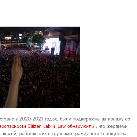
 в стране в 2020-2021 годах, были подвержены шпионажу со
зопасности Citizen Lab и iLaw обнаружили
, что жертвами
 и людей, работающих с группами гражданского общества.