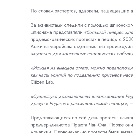
По словам экспертов, адвокаты, защищавшие а
За активистами следили с помощью
шпионског
шпионажа представляли
«большой интерес для 
продемократических протестах в период с 202
Атаки на устройства отдельных лиц происходили
актуально для конкретных политических событий
«Исходя из выводов отчета, можно предположи
как часть усилий по подавлению призывов нас
Citizen Lab.
«Существуют доказательства использования Pega
доступ к Pegasus в рассматриваемый период»
, 
Продолжающиеся по сей день протесты началис
премьер-министра Праюта Чан-Оча. Позже они
монархии. Первоначально протесты были вызва