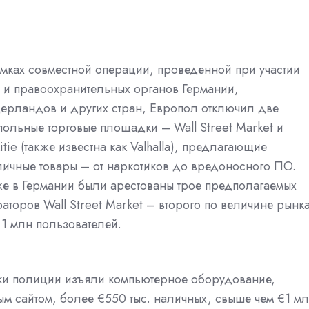
амках совместной операции, проведенной при участии
 и правоохранительных органов Германии,
ерландов и других стран, Европол отключил две
ольные торговые площадки – Wall Street Market и
kitie (также известна как Valhalla), предлагающие
личные товары – от наркотиков до вредоносного ПО.
же в Германии были арестованы трое предполагаемых
аторов Wall Street Market – второго по величине рынк
 1 млн пользователей.
ки полиции изъяли компьютерное оборудование,
м сайтом, более €550 тыс. наличных, свыше чем €1 м