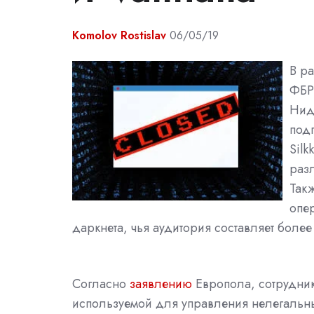
Komolov Rostislav
06/05/19
В р
ФБР
Нид
подп
Silk
раз
Так
опер
даркнета, чья аудитория составляет более
Согласно
заявлению
Европола, сотрудни
используемой для управления нелегальны