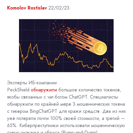
Komolov Rostislav
22/02/23
Эксперты ИБ-компании
PeckShield
обнаружили
большое количество токенов,
якобы связанных с чат-ботом ChatGPT. Специалисты
обнаружили по крайней мере 3 мошеннических токена
с тикером BingChatGPT для кражи средств. Два из них
уже потеряли почти 100% своей стоимости, а третий —
65%. Киберпреступники использовали мошенническую
схему «накачка и сброс» (Pump-and-Dump).