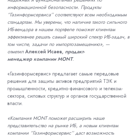
информационной безопасности. Продукты
‘’Газинформсервиса’’ соответствуют всем необходимым
стандартам. Мы уверены, что наличие такого сильного
ИБ-вендора в нашем портфеле поможет клиентам
эффективнее решать самый широкий спектр ИБ-задач, в
том числе, задачи по импортозамещению
»
,
—
отметил
Алексей Исаев
,
п
родакт-
менеджер
компании
MONT
.
«Газинформсервис» предлагает самые передовые
решения для защиты активов предприятий ТЭК и
промышленности
, кредитно-финансового и телеком-
сектора
,
силовых структур и органов государственной
власти
.
«Компания
MONT
поможет расширить наше
представительство на рынке ИБ
,
а новым клиентам
компании ‘’
Газинформсервис
’’ даст возможность