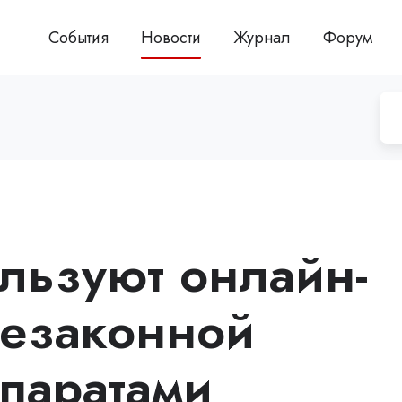
События
Новости
Журнал
Форум
льзуют онлайн-
незаконной
епаратами