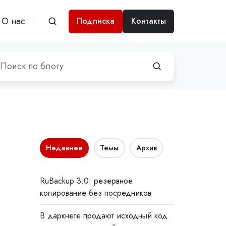
О нас
Подписка
Контакты
Недавнее
Темы
Архив
RuBackup 3.0: резервное
копирование без посредников
В даркнете продают исходный код