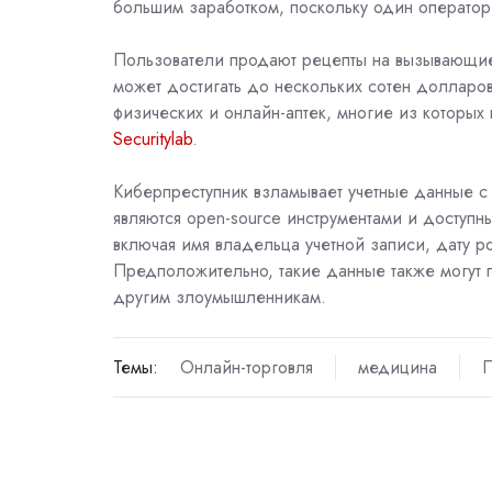
большим заработком, поскольку один оператор
Пользователи продают рецепты на вызывающие 
может достигать до нескольких сотен долларо
физических и онлайн-аптек, многие из которых
Securitylab
.
Киберпреступник взламывает учетные данные с
являются open-source инструментами и доступн
включая имя владельца учетной записи, дату р
Предположительно, такие данные также могут 
другим злоумышленникам.
Темы:
Онлайн-торговля
медицина
П