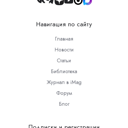
Join
us
on
Навигация по сайту
Slack
Главная
Новости
Статьи
Библиотека
Журнал в iMag
Форум
Блог
Подписки и регистрации