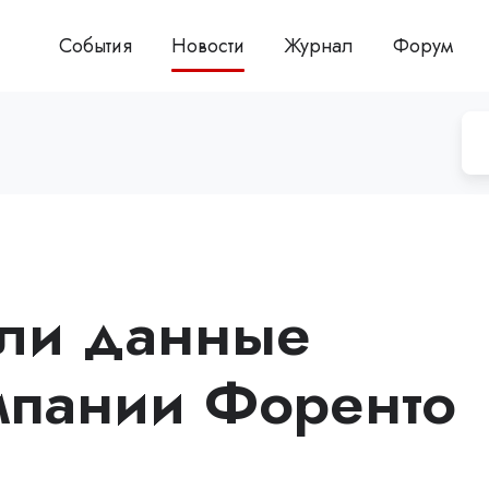
События
Новости
Журнал
Форум
али данные
мпании Форенто